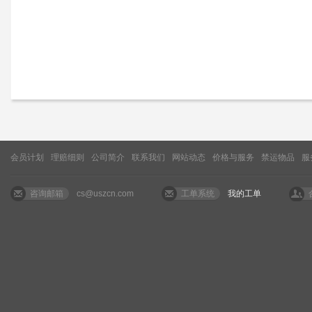
会员计划
理赔细则
公司简介
联系我们
网站动态
价格与服务
禁运物品
服
咨询邮箱
cs@uszcn.com
工单系统
我的工单