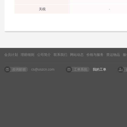
关税
-
会员计划
理赔细则
公司简介
联系我们
网站动态
价格与服务
禁运物品
服
咨询邮箱
cs@uszcn.com
工单系统
我的工单