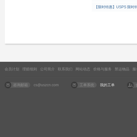
【限时特惠】USPS 限
会员计划
理赔细则
公司简介
联系我们
网站动态
价格与服务
禁运物品
服
咨询邮箱
cs@uszcn.com
工单系统
我的工单