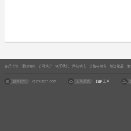
会员计划
理赔细则
公司简介
联系我们
网站动态
价格与服务
禁运物品
服
咨询邮箱
cs@uszcn.com
工单系统
我的工单