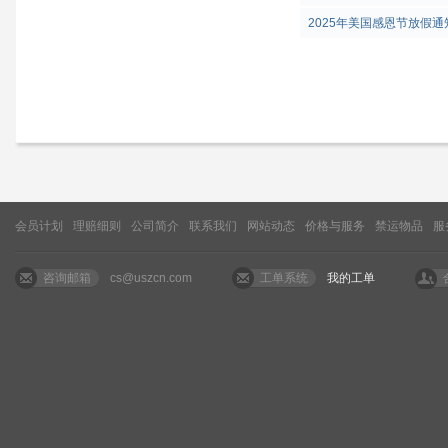
2025年美国感恩节放假通
会员计划
理赔细则
公司简介
联系我们
网站动态
价格与服务
禁运物品
服
咨询邮箱
cs@uszcn.com
工单系统
我的工单