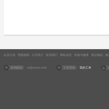
会员计划
理赔细则
公司简介
联系我们
网站动态
价格与服务
禁运物品
服
咨询邮箱
cs@uszcn.com
工单系统
我的工单