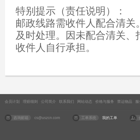
特别提示（责任说明）：
邮政线路需收件人配合清关
及时处理。因未配合清关、
收件人自行承担。
会员计划
理赔细则
公司简介
联系我们
网站动态
价格与服务
禁运物品
服
咨询邮箱
cs@uszcn.com
工单系统
我的工单