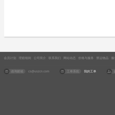
会员计划
理赔细则
公司简介
联系我们
网站动态
价格与服务
禁运物品
服
咨询邮箱
cs@uszcn.com
工单系统
我的工单