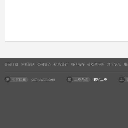
会员计划
理赔细则
公司简介
联系我们
网站动态
价格与服务
禁运物品
服
咨询邮箱
cs@uszcn.com
工单系统
我的工单