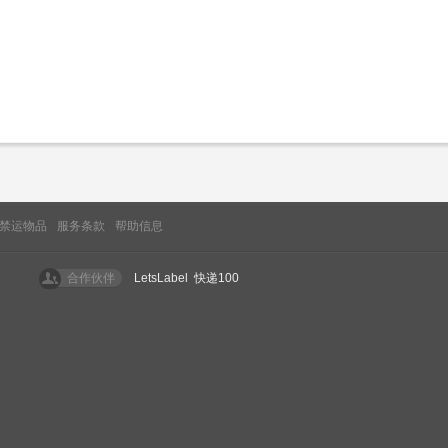
禁运物品
服务条款
帮助信息
合作伙伴
LetsLabel
快递100